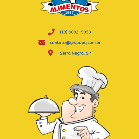
(19) 3892-9950
contato@grupopq.com.br
Serra Negra, SP