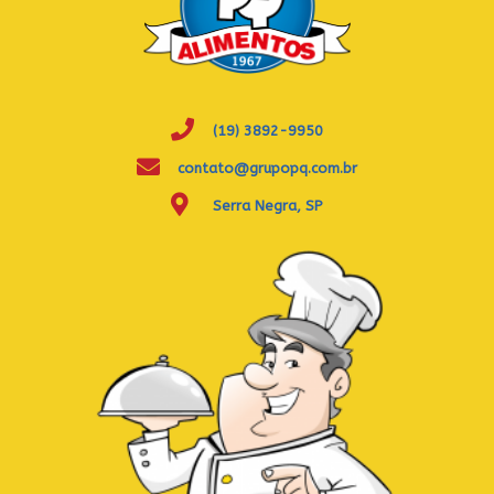
(19) 3892-9950
contato@grupopq.com.br
Serra Negra, SP