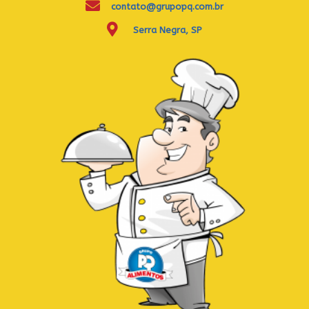
contato@grupopq.com.br
Serra Negra, SP