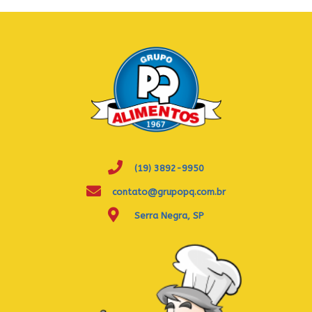
(19) 3892-9950
contato@grupopq.com.br
Serra Negra, SP