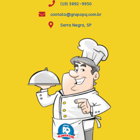
(19) 3892-9950
contato@grupopq.com.br
Serra Negra, SP