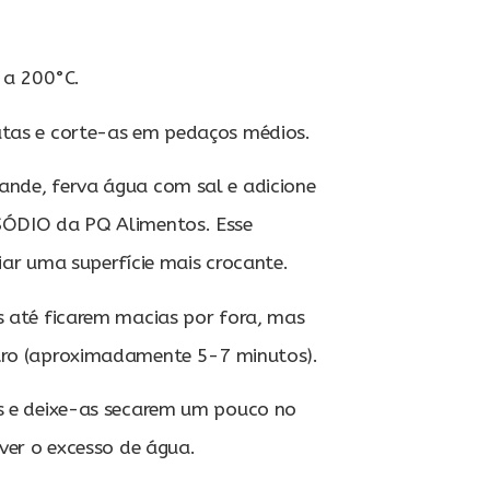
 a 200°C.
tas e corte-as em pedaços médios.
nde, ferva água com sal e adicione
ÓDIO da PQ Alimentos. Esse
riar uma superfície mais crocante.
s até ficarem macias por fora, mas
tro (aproximadamente 5-7 minutos).
s e deixe-as secarem um pouco no
ver o excesso de água.