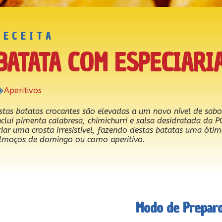
RECEITA
BATATA COM ESPECIARI
Aperitivos
stas batatas crocantes são elevadas a um novo nível de sab
nclui pimenta calabresa, chimichurri e salsa desidratada da 
riar uma crosta irresistível, fazendo destas batatas uma óti
lmoços de domingo ou como aperitivo.
Modo de Prepar