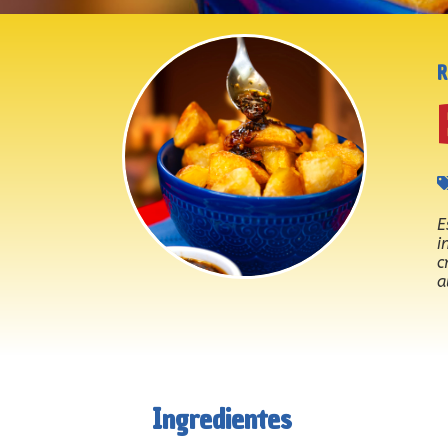
E
i
c
a
Ingredientes