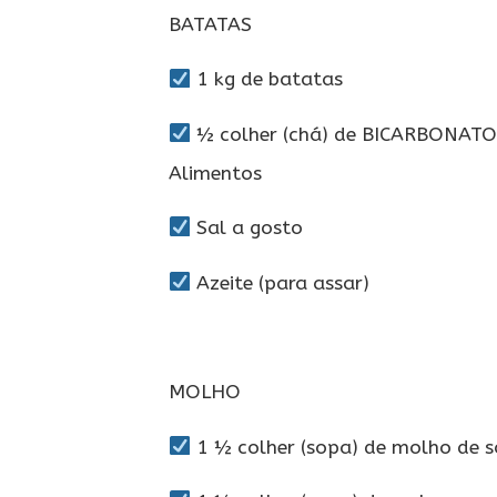
BATATAS
1 kg de batatas
½ colher (chá) de BICARBONAT
Alimentos
Sal a gosto
Azeite (para assar)
MOLHO
1 ½ colher (sopa) de molho de s