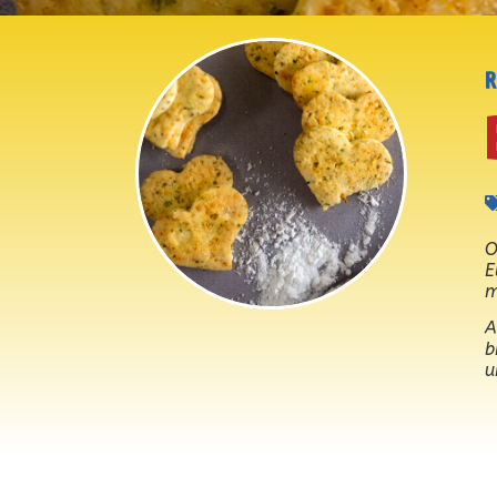
O
E
m
A
b
u