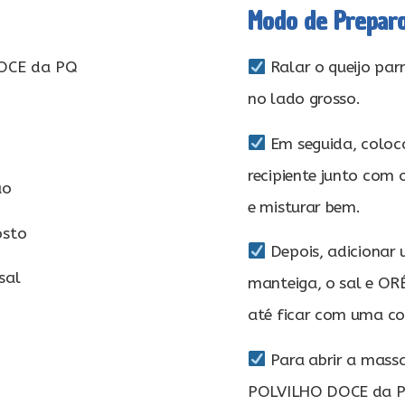
Modo de Prepar
DOCE da PQ
Ralar o queijo par
no lado grosso.
Em seguida, coloca
recipiente junto co
são
e misturar bem.
osto
Depois, adicionar 
sal
manteiga, o sal e OR
até ficar com uma co
Para abrir a massa
POLVILHO DOCE da PQ