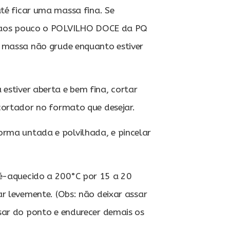
até ficar uma massa fina. Se
ar aos pouco o POLVILHO DOCE da PQ
 massa não grude enquanto estiver
estiver aberta e bem fina, cortar
cortador no formato que desejar.
rma untada e polvilhada, e pincelar
é-aquecido a 200°C por 15 a 20
r levemente. (Obs: não deixar assar
sar do ponto e endurecer demais os