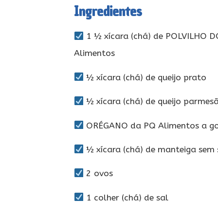
Ingredientes
1 ½ xícara (chá) de POLVILHO 
Alimentos
½ xícara (chá) de queijo prato
½ xícara (chá) de queijo parme
ORÉGANO da PQ Alimentos a g
½ xícara (chá) de manteiga sem 
2 ovos
1 colher (chá) de sal