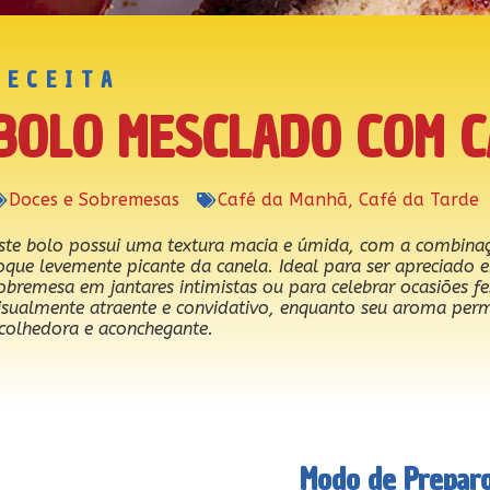
RECEITA
BOLO MESCLADO COM C
Doces e Sobremesas
Café da Manhã
,
Café da Tarde
ste bolo possui uma textura macia e úmida, com a combina
oque levemente picante da canela. Ideal para ser apreciad
obremesa em jantares intimistas ou para celebrar ocasiões f
isualmente atraente e convidativo, enquanto seu aroma per
colhedora e aconchegante.
Modo de Prepar