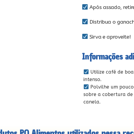
Após assado, retire
Distribua o ganache
Sirva e aproveite!
Informações adi
Utilize café de bo
intenso.
Polvilhe um pouco
sobre a cobertura de
canela.
dutos PQ Alimentos utilizados nessa rece