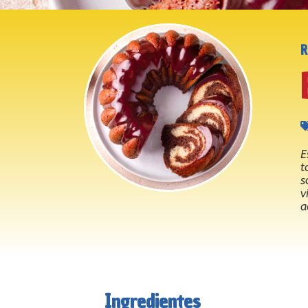
E
t
s
v
a
Ingredientes