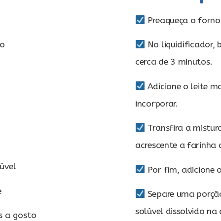
Preaqueça o forno
go
No liquidificador,
cerca de 3 minutos.
Adicione o leite 
incorporar.
Transfira a mistur
acrescente a farinha 
lúvel
Por fim, adicione 
e
Separe uma porção
solúvel dissolvido n
 a gosto