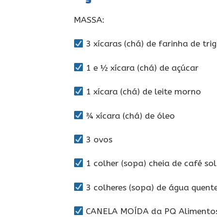
MASSA:
3 xícaras (chá) de farinha de tri
1 e ½ xícara (chá) de açúcar
1 xícara (chá) de leite morno
¾ xícara (chá) de óleo
3 ovos
1 colher (sopa) cheia de café so
3 colheres (sopa) de água quent
CANELA MOÍDA da PQ Alimentos