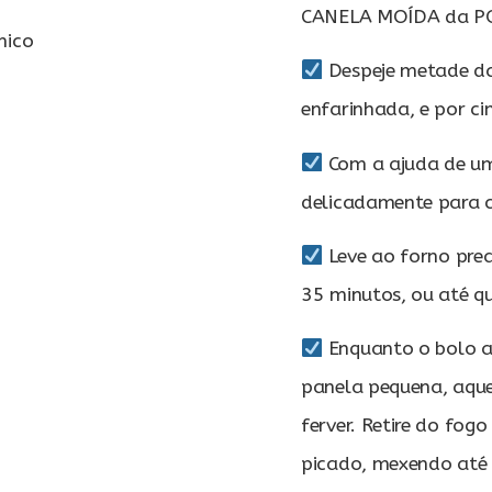
CANELA MOÍDA da PQ
mico
Despeje metade d
enfarinhada, e por c
Com a ajuda de um
delicadamente para c
o
Leve ao forno pr
35 minutos, ou até qu
Enquanto o bolo a
panela pequena, aque
ferver. Retire do fog
picado, mexendo até