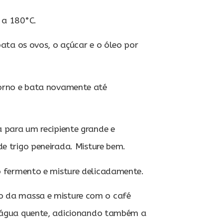
 a 180°C.
 bata os ovos, o açúcar e o óleo por
morno e bata novamente até
a para um recipiente grande e
de trigo peneirada. Misture bem.
o fermento e misture delicadamente.
 da massa e misture com o café
a água quente, adicionando também a