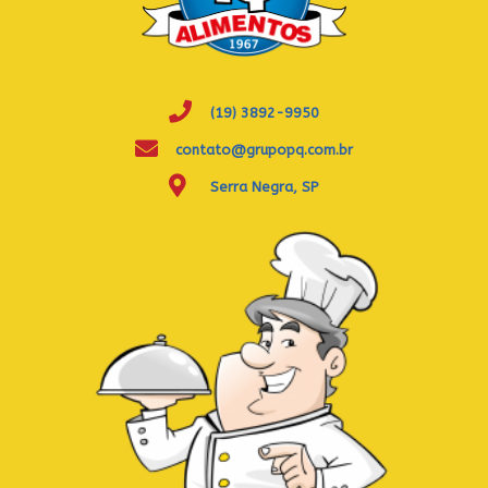
(19) 3892-9950
contato@grupopq.com.br
Serra Negra, SP