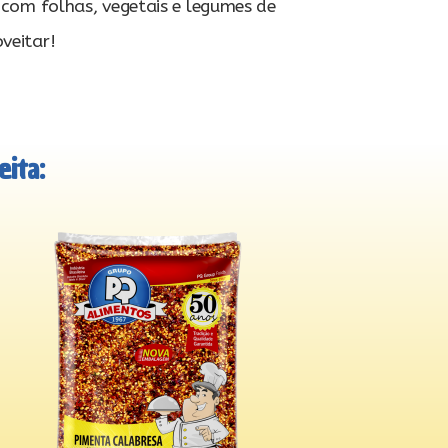
r com folhas, vegetais e legumes de
veitar!
ita: