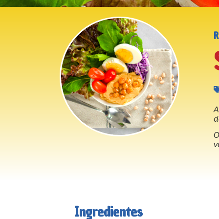
A
d
O
v
Ingredientes