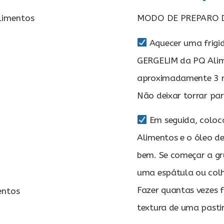
limentos
MODO DE PREPARO D
Aquecer uma frigi
GERGELIM da PQ Alim
aproximadamente 3 mi
Não deixar torrar pa
Em seguida, colo
Alimentos e o óleo de
bem. Se começar a gru
uma espátula ou colh
Fazer quantas vezes 
entos
textura de uma pasti