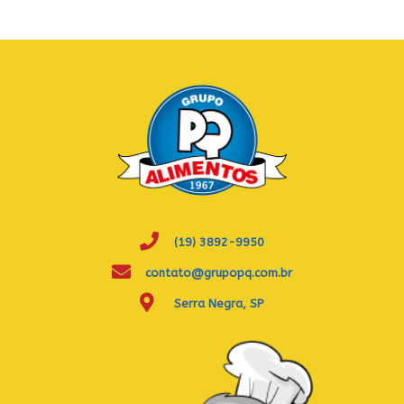
(19) 3892-9950
contato@grupopq.com.br
Serra Negra, SP