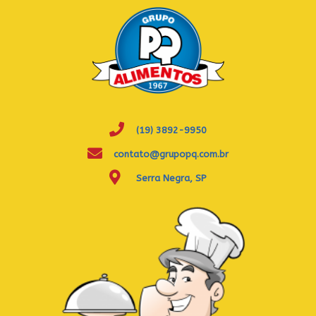
(19) 3892-9950
contato@grupopq.com.br
Serra Negra, SP