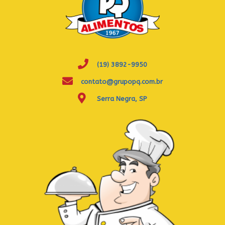
(19) 3892-9950
contato@grupopq.com.br
Serra Negra, SP