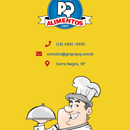
(19) 3892-9950
contato@grupopq.com.br
Serra Negra, SP