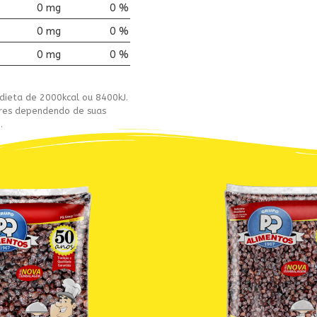
0 mg
0 %
0 mg
0 %
0 mg
0 %
dieta de 2000kcal ou 8400kJ.
ores dependendo de suas
.