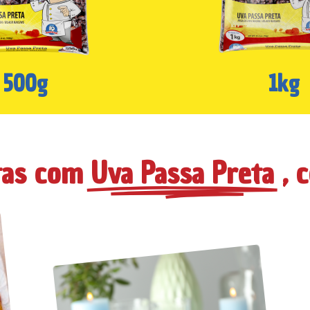
500g
1kg
tas com
Uva Passa Preta
, 