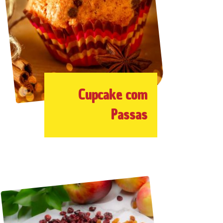
Cupcake com
Passas