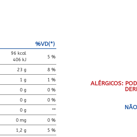
%VD(*)
96 kcal
5 %
406 kJ
23 g
8 %
1 g
1 %
ALÉRGICOS: PO
DER
0 g
0 %
0 g
0 %
NÃO
0 g
**
0 mg
0 %
1,2 g
5 %