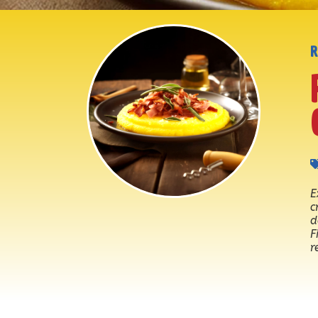
E
c
d
F
r