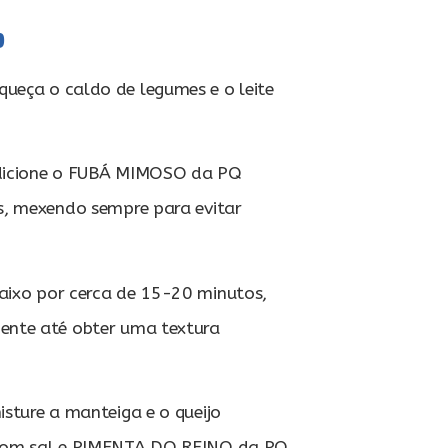
o
ueça o caldo de legumes e o leite
dicione o FUBÁ MIMOSO da PQ
, mexendo sempre para evitar
aixo por cerca de 15-20 minutos,
nte até obter uma textura
isture a manteiga e o queijo
com sal e PIMENTA DO REINO da PQ