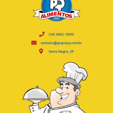
(19) 3892-9950
contato@grupopq.com.br
Serra Negra, SP