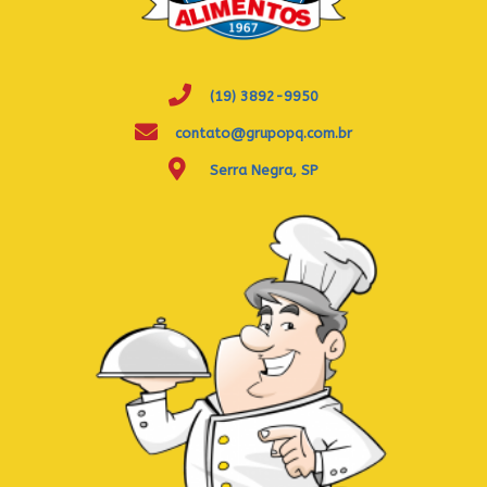
(19) 3892-9950
contato@grupopq.com.br
Serra Negra, SP