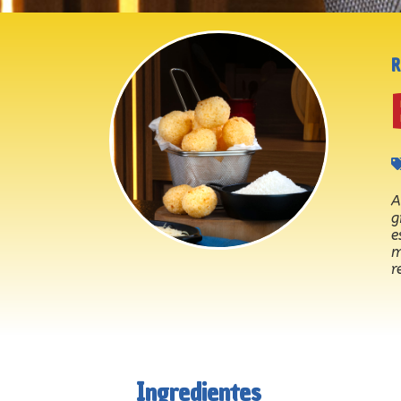
A
g
e
m
r
Ingredientes