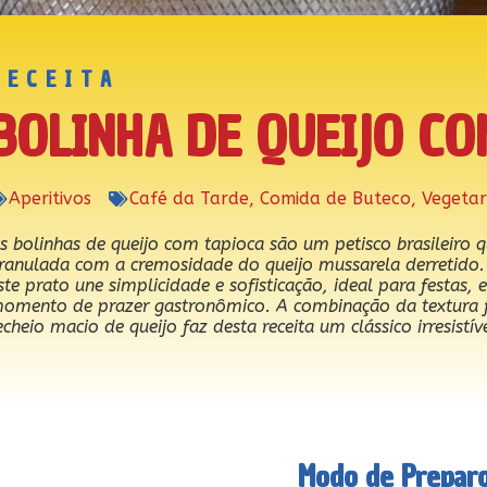
RECEITA
BOLINHA DE QUEIJO CO
Aperitivos
Café da Tarde
,
Comida de Buteco
,
Vegetar
s bolinhas de queijo com tapioca são um petisco brasileiro 
ranulada com a cremosidade do queijo mussarela derretido. 
ste prato une simplicidade e sofisticação, ideal para festas
omento de prazer gastronômico. A combinação da textura f
echeio macio de queijo faz desta receita um clássico irresistíve
Modo de Prepar