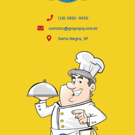
(19) 3892-9950
contato@grupopq.com.br
Serra Negra, SP