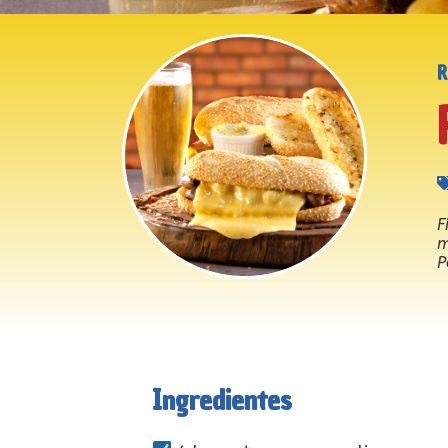
F
m
P
Ingredientes