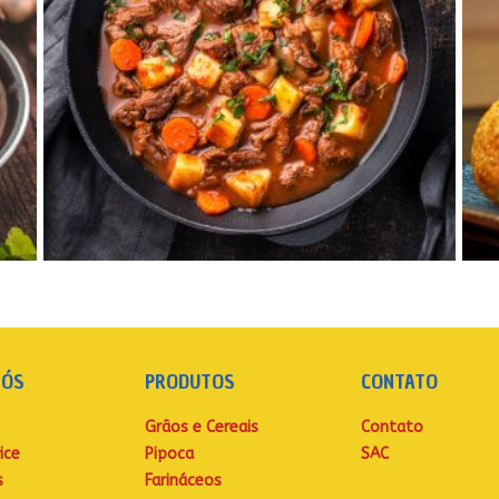
NÓS
PRODUTOS
CONTATO
Grãos e Cereais
Contato
ice
Pipoca
SAC
s
Farináceos