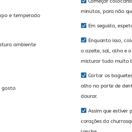
Começar colocando
minutos, para não qu
impo e temperado
Em seguida, espeta
Enquanto isso, col
atura ambiente
o azeite, sal, alho e
misturar tudo muito
Cortar os baguetes
alho na parte de dent
 gosto
dourar.
Assim que estiver p
corações da churrasqu
lanche.