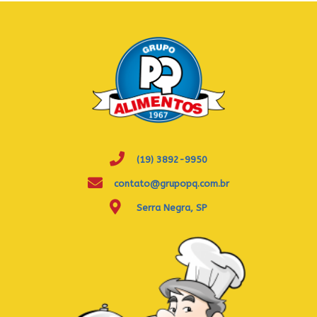
(19) 3892-9950
contato@grupopq.com.br
Serra Negra, SP