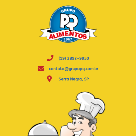
(19) 3892-9950
contato@grupopq.com.br
Serra Negra, SP