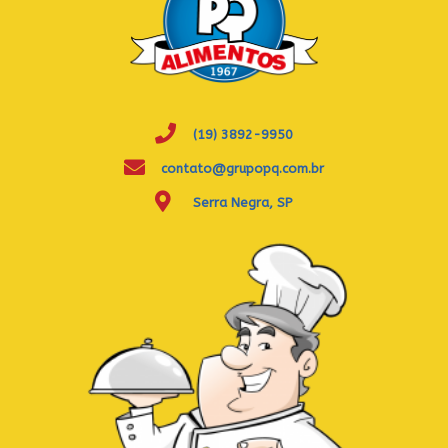
(19) 3892-9950
contato@grupopq.com.br
Serra Negra, SP