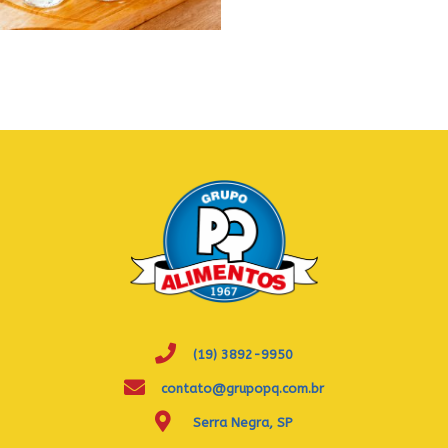
(19) 3892-9950
contato@grupopq.com.br
Serra Negra, SP