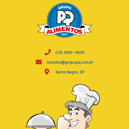
(19) 3892-9950
contato@grupopq.com.br
Serra Negra, SP