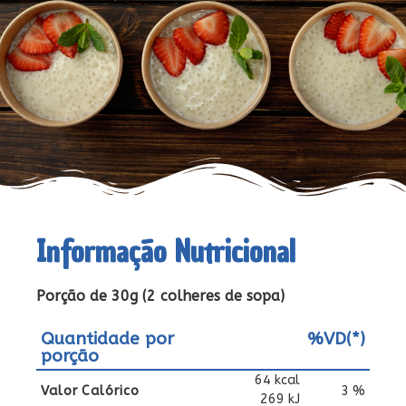
Informação Nutricional
Porção de 30g (2 colheres de sopa)
Quantidade por
%VD(*)
porção
64 kcal
Valor Calórico
3 %
269 kJ