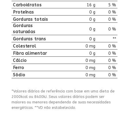
Carboidratos
16 g
5 %
Proteínas
0 g
0 %
Gorduras totais
0 g
0 %
Gorduras
0 g
0 %
saturadas
Gorduras trans
0 g
**
Colesterol
0 mg
0 %
Fibra alimentar
0 g
0 %
Cálcio
0 mg
0 %
Ferro
0 mg
0 %
Sódio
0 mg
0 %
*Valores diários de referência com base em uma dieta de
2000kcal ou 8400kJ. Seus valores diários podem ser
maiores ou menores dependendo de suas necessidades
energéticas. **VD não estabelecido.