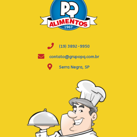
(19) 3892-9950
contato@grupopq.com.br
Serra Negra, SP