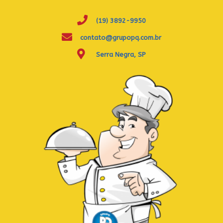
(19) 3892-9950
contato@grupopq.com.br
Serra Negra, SP