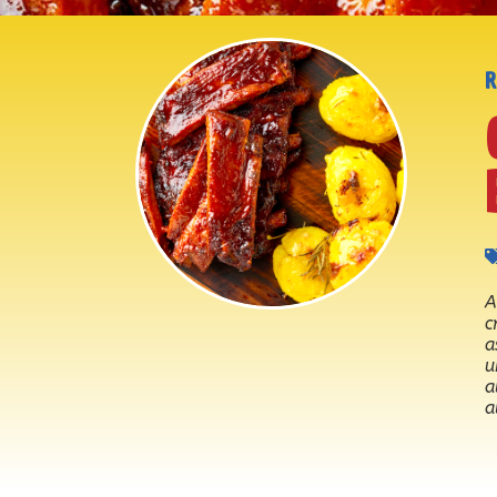
A
c
a
u
a
a