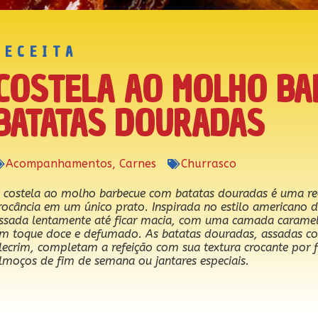
RECEITA
COSTELA AO MOLHO BA
BATATAS DOURADAS
Acompanhamentos
,
Carnes
Churrasco
 costela ao molho barbecue com batatas douradas é uma rece
rocância em um único prato. Inspirada no estilo americano de
ssada lentamente até ficar macia, com uma camada caramel
m toque doce e defumado. As batatas douradas, assadas c
lecrim, completam a refeição com sua textura crocante por f
lmoços de fim de semana ou jantares especiais.