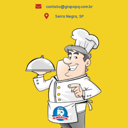
contato@grupopq.com.br
Serra Negra, SP