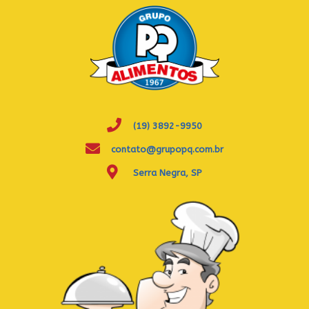
(19) 3892-9950
contato@grupopq.com.br
Serra Negra, SP