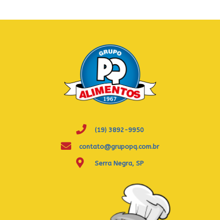
(19) 3892-9950
contato@grupopq.com.br
Serra Negra, SP