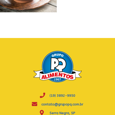
(19) 3892-9950
contato@grupopq.com.br
Serra Negra, SP