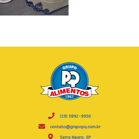
(19) 3892-9950
contato@grupopq.com.br
Serra Negra, SP