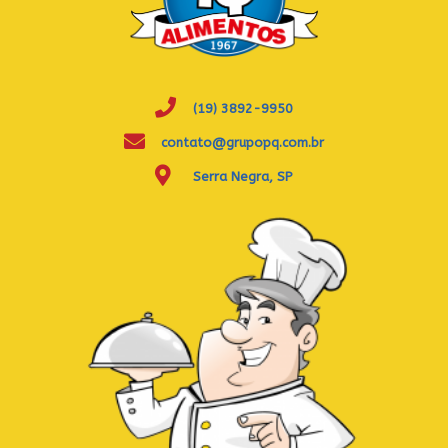
(19) 3892-9950
contato@grupopq.com.br
Serra Negra, SP