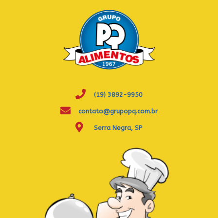
(19) 3892-9950
contato@grupopq.com.br
Serra Negra, SP