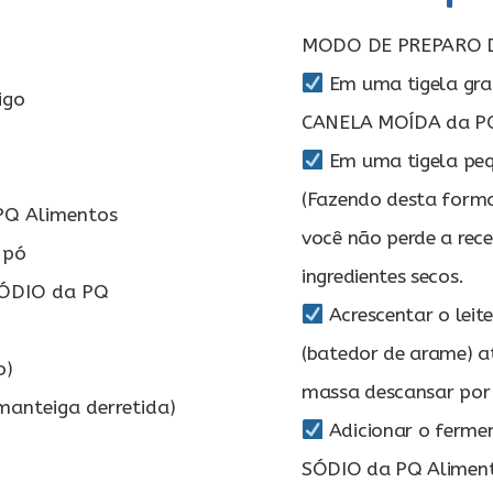
MODO DE PREPARO 
Em uma tigela gran
igo
CANELA MOÍDA da PQ 
Em uma tigela peq
(Fazendo desta forma
PQ Alimentos
você não perde a rece
 pó
ingredientes secos.
SÓDIO da PQ
Acrescentar o leit
(batedor de arame) at
o)
massa descansar por
manteiga derretida)
Adicionar o ferm
SÓDIO da PQ Aliment