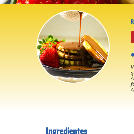
V
q
A
f
A
Ingredientes