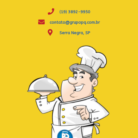
(19) 3892-9950
contato@grupopq.com.br
Serra Negra, SP