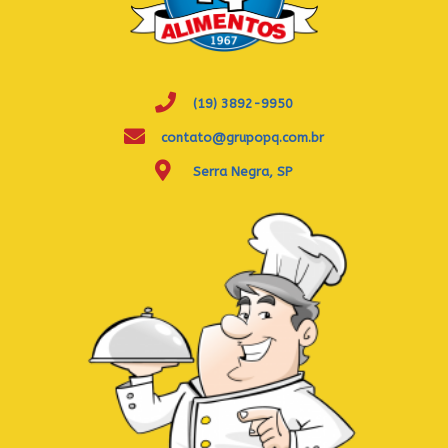
(19) 3892-9950
contato@grupopq.com.br
Serra Negra, SP