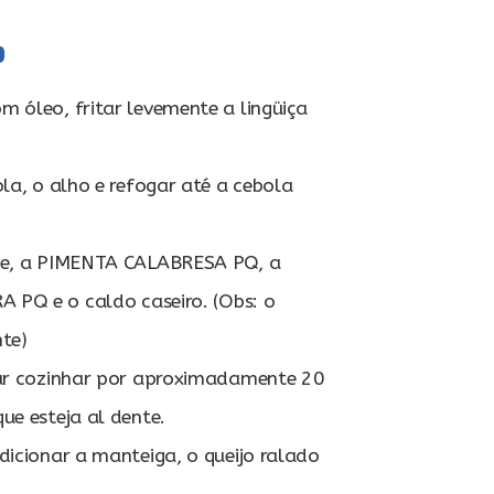
o
óleo, fritar levemente a lingüiça
la, o alho e refogar até a cebola
te, a PIMENTA CALABRESA PQ, a
PQ e o caldo caseiro. (Obs: o
te)
ar cozinhar por aproximadamente 20
ue esteja al dente.
icionar a manteiga, o queijo ralado