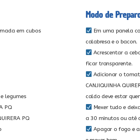
Modo de Prepar
fumada em cubos
Em uma panela com 
calabresa e o bacon.
Acrescentar a cebo
ficar transparente.
Adicionar o toma
CANJIQUINHA QUIRERA 
e e legumes
caldo deve estar quen
A PQ
Mexer tudo e deix
 QUIRERA PQ
a 30 minutos ou até q
o
Apagar o fogo e ad