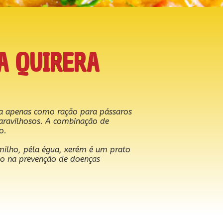
A QUIRERA
a apenas como ração para pássaros
aravilhosos. A combinação de
o.
milho, péla égua, xerém é um prato
ílio na prevenção de doenças