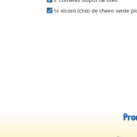
2 colheres (sopa) de óleo
½ xícara (chá) de cheiro verde p
Pro