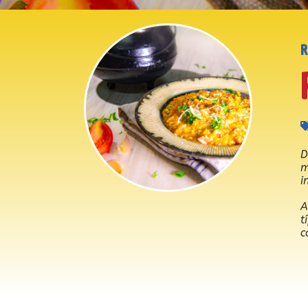
D
m
i
A
t
c