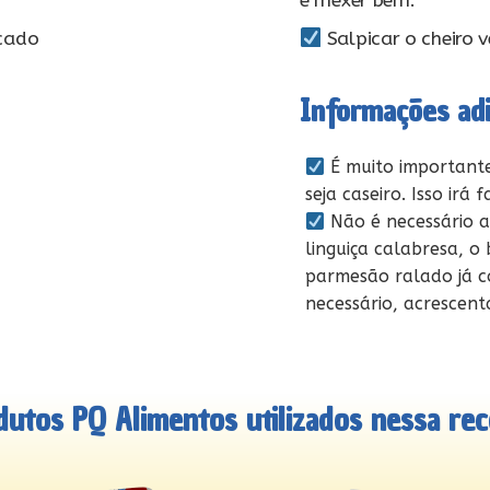
e mexer bem.
icado
Salpicar o cheiro v
Informações adi
É muito importante
seja caseiro. Isso irá 
Não é necessário ad
linguiça calabresa, o 
parmesão ralado já c
necessário, acrescent
dutos PQ Alimentos utilizados nessa rece