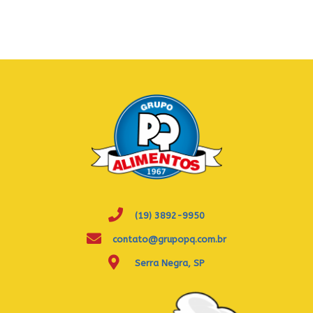
(19) 3892-9950
contato@grupopq.com.br
Serra Negra, SP