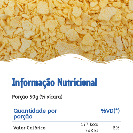
Informação Nutricional
Porção 50g (¼ xícara)
Quantidade por
%VD(*)
porção
177 kcal
Valor Calórico
8%
743 kJ