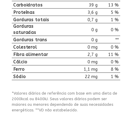
Carboidratos
39 g
13 %
Proteínas
3,6 g
5 %
Gorduras totais
0,7 g
1 %
Gorduras
0 g
0 %
saturadas
Gorduras trans
0 g
**
Colesterol
0 mg
0 %
Fibra alimentar
2,7 g
11 %
Cálcio
0 mg
0 %
Ferro
1,1 mg
8 %
Sódio
22 mg
1 %
*Valores diários de referência com base em uma dieta de
2000kcal ou 8400kJ. Seus valores diários podem ser
maiores ou menores dependendo de suas necessidades
energéticas. **VD não estabelecido.