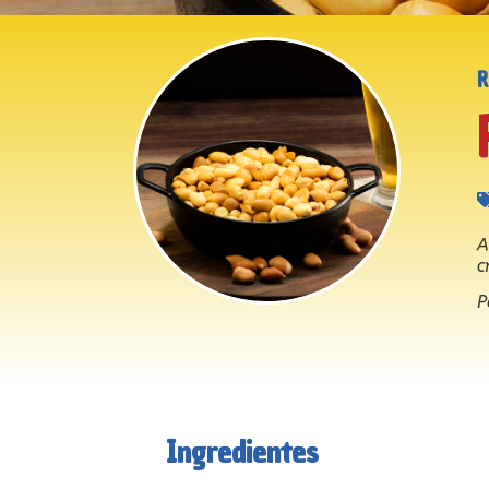
A
c
P
Ingredientes