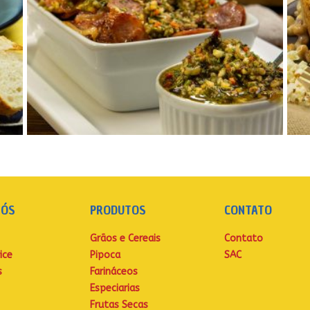
NÓS
PRODUTOS
CONTATO
Grãos e Cereais
Contato
ice
Pipoca
SAC
s
Farináceos
Especiarias
Frutas Secas