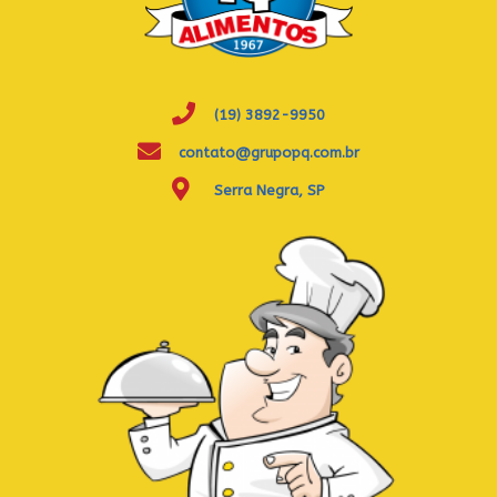
(19) 3892-9950
contato@grupopq.com.br
Serra Negra, SP