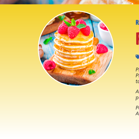
P
P
t
A
p
P
A