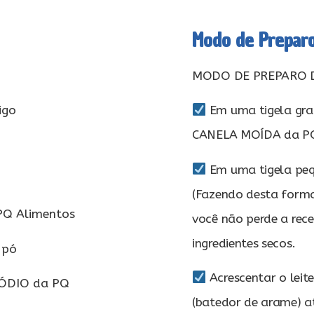
Modo de Prepar
MODO DE PREPARO 
igo
Em uma tigela gran
CANELA MOÍDA da PQ 
Em uma tigela peq
(Fazendo desta forma
PQ Alimentos
você não perde a rece
ingredientes secos.
 pó
Acrescentar o leit
SÓDIO da PQ
(batedor de arame) at